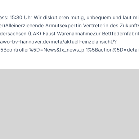
ss: 15:30 Uhr Wir diskutieren mutig, unbequem und laut mit
Alleinerziehende Armutsexpertin Vertreterin des Zukunfts
dersachsen (LAK) Faust WarenannahmeZur Bettfedernfabrik
//awo-bv-hannover.de/meta/aktuell-einzelansicht/?
5Bcontroller%5D=News&tx_news_pi1%5Baction%5D=deta