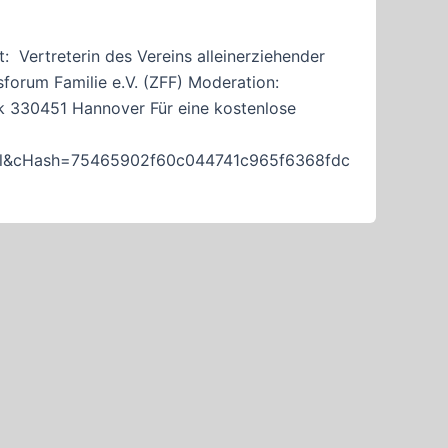
: Vertreterin des Vereins alleinerziehender
forum Familie e.V. (ZFF) Moderation:
 330451 Hannover Für eine kostenlose
il&cHash=75465902f60c044741c965f6368fdc